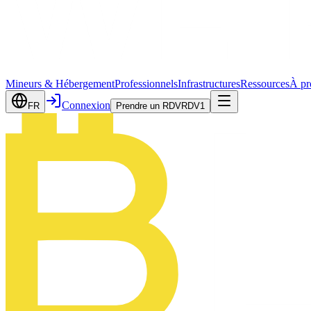
Mineurs & Hébergement
Professionnels
Infrastructures
Ressources
À pr
Connexion
FR
Prendre un RDV
RDV
1