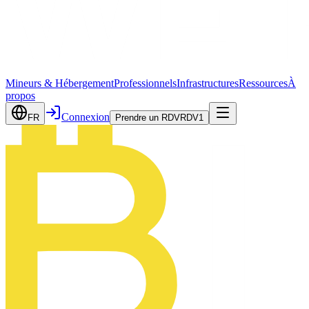
Mineurs & Hébergement
Professionnels
Infrastructures
Ressources
À
propos
Connexion
FR
Prendre un RDV
RDV
1